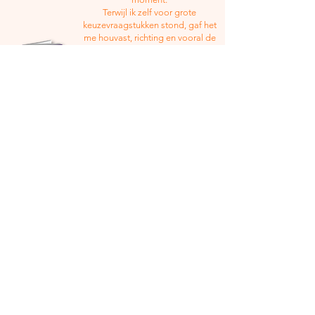
Terwijl ik zelf voor grote
keuzevraagstukken stond, gaf het
me houvast, richting en vooral de
moed om écht stil te staan bij wat
ik wil. Door de vlotte stijl, eerlijke
waarheden en herkenbare situaties
voelde ik mezelf stap voor stap
opschuiven naar meer helderheid.
Geen zweverig gedoe, wel
concrete handvatten die blijven
hangen en me echt in beweging
zetten."
- Eric B.
Bestel het boek
​Persoonlijk gesigneerd exemplaar
gratis bij je thuis bezorgd