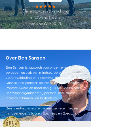
Claim regie, rust en richting
in Lapland tijdens
Into The Wild 2026
Over Ben Sansen
Ben Sansen is topcoach voor ondernemers en vrije
beroepen op vlak van mindset, persoonlijk succes,
zelfontwikkeling en zingeving. Hij is stem van de
Choose Life-podcast, bekroond met een Belgian
Podcast Award en meer dan 300.000 downloads.
Daarnaast organiseert hij personal & business
retreats in binnen- en buitenland.
Ben is entrepreneur en levensgenieter met een
mindset ergens tussen Business en Boeddha.