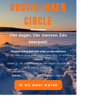
ARCTIC INNER
CIRCLE
Vier dagen. Vier mensen. Eén
keerpunt.
Mastermind Retreat voor ondernemers
Vijf nachten in onze privé wilderness cabin in winters
Lapland.
Alleen jij, het noorderlicht en de vragen die je al te
lang voor je uitschuift.
Datum
: 7 - 12 april 2026 | Zweeds Lapland
Ik wil meer weten